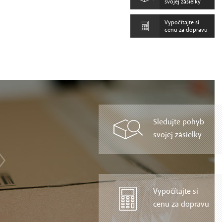
svojej zásielky
Vypočítajte si
cenu za dopravu
Sledujte pohyb
svojej zásielky
Vypočítajte si
cenu za dopravu