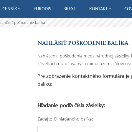
CENNÍK
EURODIS
BREXIT
KONTAKT
COV
Nahlásiť poškodenie balíka
NAHLÁSIŤ POŠKODENIE BALÍKA
Nahlásenie poškodenia medzinárodnej zásielky. 
zásielkach doručovaných mimo územia Slovenske
Pre zobrazenie kontaktného formulára je
balíku:
Hľadanie podľa čísla zásielky:
Zadajte ID hľadaného balíka: