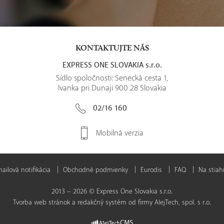
KONTAKTUJTE NÁS
EXPRESS ONE SLOVAKIA s.r.o.
Sídlo spoločnosti: Senecká cesta 1,
Ivanka pri Dunaji 900 28 Slovakia
02/16 160
Mobilná verzia
ilová notifikácia
Obchodné podmienky
Eurodis
FAQ
Na stiah
2013 – 2026 © Express One Slovakia s.r.o.
Tvorba web stránok
a
redakčný systém
od firmy
AlejTech, spol. s r.o.