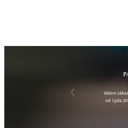
P
Vážení zákazn
od 1.júla 2