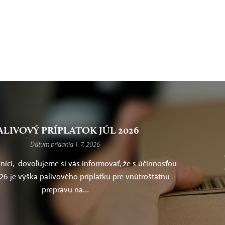
ALIVOVÝ PRÍPLATOK JÚL 2026
Dátum pridania 1. 7. 2026
íci, dovoľujeme si vás informovať, že s účinnosťou
026 je výška palivového príplatku pre vnútroštátnu
prepravu na...