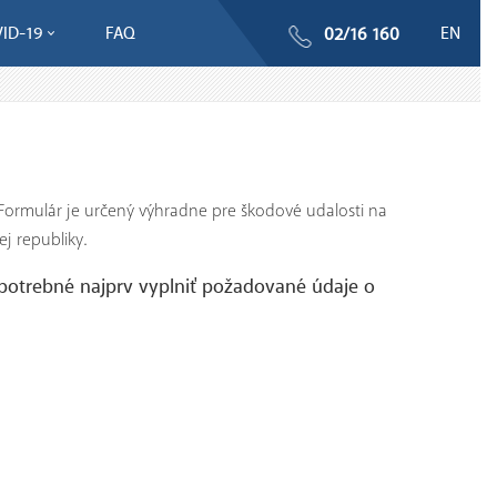
ID-19
FAQ
EN
02/16 160
Formulár je určený výhradne pre škodové udalosti na
j republiky.
 potrebné najprv vyplniť požadované údaje o