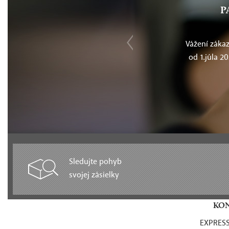
P
Vážení zákazn
od 1.júla 2
Sledujte pohyb
svojej zásielky
KON
EXPRESS