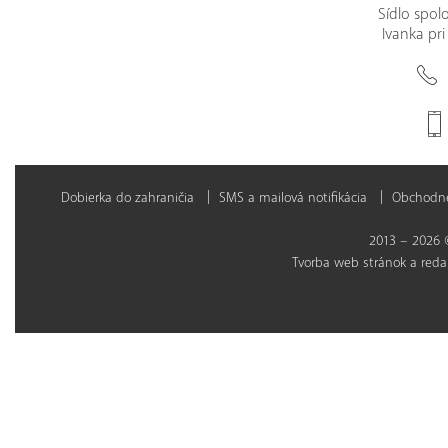
Sídlo spol
Ivanka pri
Dobierka do zahraničia
SMS a mailová notifikácia
Obchodn
2013 – 2026 ©
Tvorba web stránok
a
reda